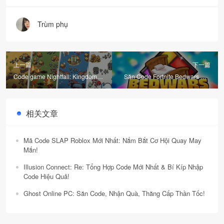
Trùm phụ
上一篇
下一篇
Code game Nightfall: Kingdom
Săn Code Fortnite Bedwars Mới
Frontier TD mới nhất và hướng
Nhất: Đừng Bỏ Lỡ Cơ Hội Vàng!
dẫn nhập code
相关文章
Mã Code SLAP Roblox Mới Nhất: Nắm Bắt Cơ Hội Quay May
Mắn!
Illusion Connect: Re: Tổng Hợp Code Mới Nhất & Bí Kíp Nhập
Code Hiệu Quả!
Ghost Online PC: Săn Code, Nhận Quà, Thăng Cấp Thần Tốc!