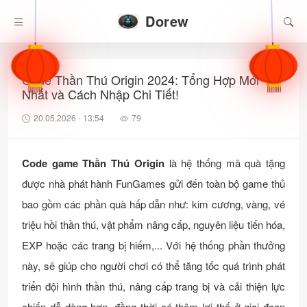
Dorew
Code Thần Thú Origin 2024: Tổng Hợp Mới
Nhất và Cách Nhập Chi Tiết!
20.05.2026 - 13:54
79
Code game Thần Thú Origin
là hệ thống mã quà tặng
được nhà phát hành FunGames gửi đến toàn bộ game thủ
bao gồm các phần quà hấp dẫn như: kim cương, vàng, vé
triệu hồi thần thú, vật phẩm nâng cấp, nguyên liệu tiến hóa,
EXP hoặc các trang bị hiếm,... Với hệ thống phần thưởng
này, sẽ giúp cho người chơi có thể tăng tốc quá trình phát
triển đội hình thần thú, nâng cấp trang bị và cải thiện lực
chiến dễ dàng hơn, đồng thời có thêm lợi thế ở giai đoạn