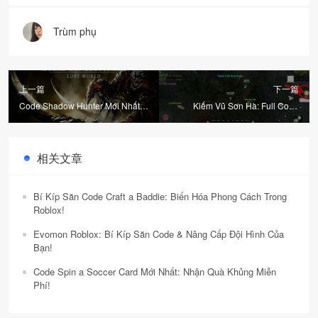
Trùm phụ
上一篇
下一篇
Code Shadow Hunter Mới Nhất
Kiếm Vũ Sơn Hà: Full Code
2024: Toàn Bộ Mã Còn Hạn &
Game Mới Nhất & Hướng Dẫn
Hướng Dẫn Đổi Quà
Nhập Quà Cực Dễ!
相关文章
Bí Kíp Săn Code Craft a Baddie: Biến Hóa Phong Cách Trong
Roblox!
Evomon Roblox: Bí Kíp Săn Code & Nâng Cấp Đội Hình Của
Bạn!
Code Spin a Soccer Card Mới Nhất: Nhận Quà Khủng Miễn
Phí!