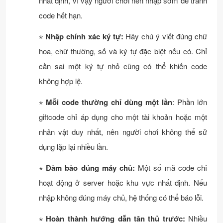
nhất định, vì vậy người chơi nên nhập sớm để tránh
code hết hạn.
⋆
Nhập chính xác ký tự:
Hãy chú ý viết đúng chữ
hoa, chữ thường, số và ký tự đặc biệt nếu có. Chỉ
cần sai một ký tự nhỏ cũng có thể khiến code
không hợp lệ.
⋆
Mỗi code thường chỉ dùng một lần
: Phần lớn
giftcode chỉ áp dụng cho một tài khoản hoặc một
nhân vật duy nhất, nên người chơi không thể sử
dụng lặp lại nhiều lần.
⋆
Đảm bảo đúng máy chủ:
Một số mã code chỉ
hoạt động ở server hoặc khu vực nhất định. Nếu
nhập không đúng máy chủ, hệ thống có thể báo lỗi.
⋆
Hoàn thành hướng dẫn tân thủ trước:
Nhiều