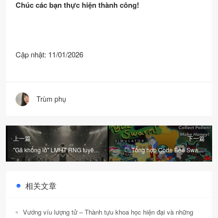
Chúc các bạn thực hiện thành công!
Cập nhật: 11/01/2026
Trùm phụ
上一篇
下一篇
"Gã khổng lồ" LMHT RNG tuyên
Tổng hợp Code Bee Swarm
bố giải thể, LPL 2026 rung
Simulator Mới Nhất và Hướng
chuyển
Dẫn Nhập Nhanh Chóng!
相关文章
Vướng víu lượng tử – Thành tựu khoa học hiện đại và những