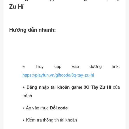
Zu Hí
NGOKHONG
Còn hạn
3QTAYZUHI
Còn hạn
Hướng dẫn nhanh:
⋆ Truy cập vào đường link:
https://playfun.vn/giftcode/3q-tay-zu-hi
⋆
Đăng nhập tài khoản game 3Q Tây Zu Hí
của
mình
⋆ Ấn vào mục
Đổi code
⋆ Kiểm tra thông tin tài khoản