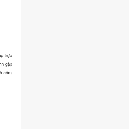
ập trực
nh gập
và cảm