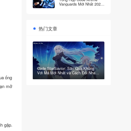
Vanguards Mới Nhất 2026:
Nhận Quà Khủng Miễn Phí
Ngay!
热门文章
Code StarSavior: Săn Quà Khủng
Với Mã Mới Nhất và Cách Đổi Nhanh
Gọn!
qua ống
bạn mở
nh gập.