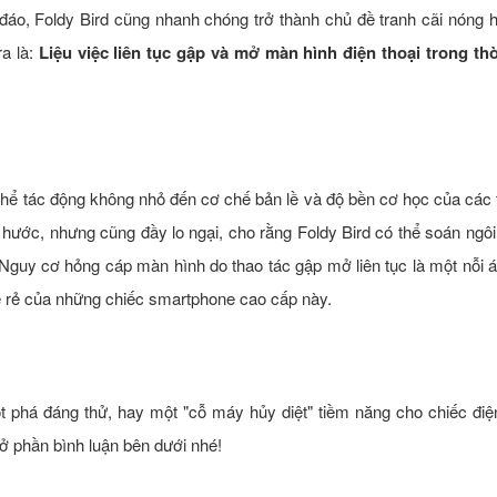
áo, Foldy Bird cũng nhanh chóng trở thành chủ đề tranh cãi nóng h
ra là:
Liệu việc liên tục gập và mở màn hình điện thoại trong thờ
 thể tác động không nhỏ đến cơ chế bản lề và độ bền cơ học của các t
 hước, nhưng cũng đầy lo ngại, cho rằng Foldy Bird có thể soán ngôi
 Nguy cơ hỏng cáp màn hình do thao tác gập mở liên tục là một nỗi
ề rẻ của những chiếc smartphone cao cấp này.
t phá đáng thử, hay một "cỗ máy hủy diệt" tiềm năng cho chiếc điệ
ở phần bình luận bên dưới nhé!