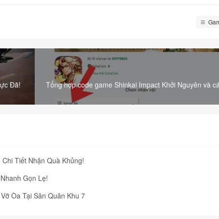
Gam
ực Đã!
Tổng hợp code game Shinkai Impact Khởi Nguyên và c
- Downloa
 Chi Tiết Nhận Quà Khủng!
 Nhanh Gọn Lẹ!
 Vỡ Òa Tại Sân Quân Khu 7