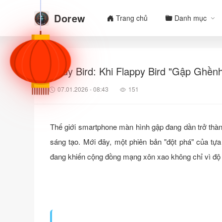
Dorew
Trang chủ
Danh mục
Foldy Bird: Khi Flappy Bird "Gập Ghề
07.01.2026 - 08:43
151
Thế giới smartphone màn hình gập đang dần trở thành
sáng tạo. Mới đây, một phiên bản "đột phá" của tự
đang khiến cộng đồng mạng xôn xao không chỉ vì độ "h