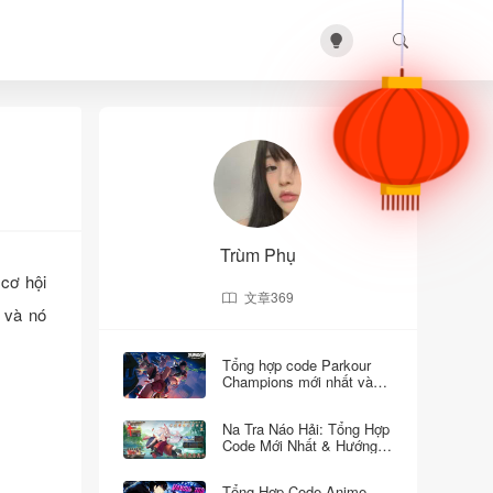
Trùm Phụ
 cơ hội
文章
369
, và nó
Tổng hợp code Parkour
Champions mới nhất và
cách nhập - Parkour
Champions codes
Na Tra Náo Hải: Tổng Hợp
Code Mới Nhất & Hướng
Dẫn Nhận Quà Cực Dễ!
Tổng Hợp Code Anime