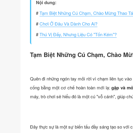
Nội dung:
#
Tạm Biệt Những Cú Chạm, Chào Mừng Thao T
#
Chơi Ở Đâu Và Dành Cho Ai?
#
Thú Vị Đấy, Nhưng Liệu Có "Tốn Kém"?
Tạm Biệt Những Cú Chạm, Chào Mừ
Quên đi những ngón tay mỏi rời vì chạm liên tục vào
cống bằng một cơ chế hoàn toàn mới lạ:
gập và mở
máy, trò chơi sẽ hiểu đó là một cú "vỗ cánh", giúp c
Đây thực sự là một sự biến tấu đầy sáng tạo so với c