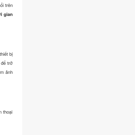
ổi trên
i gian
hiết bị
 để trở
 ám ảnh
n thoại