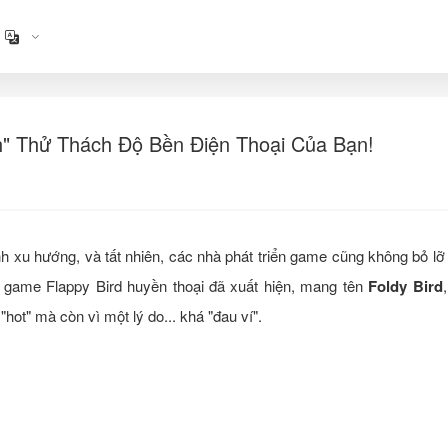
nh" Thử Thách Độ Bền Điện Thoại Của Bạn!
 xu hướng, và tất nhiên, các nhà phát triển game cũng không bỏ lỡ
a game Flappy Bird huyền thoại đã xuất hiện, mang tên
Foldy Bird
ot" mà còn vì một lý do... khá "đau ví".