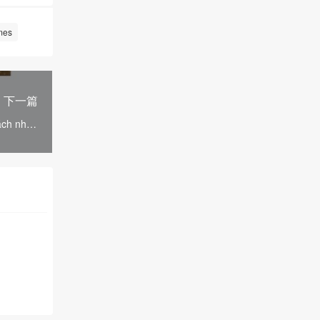
es
下一篇
ách nhập
d.com.vn