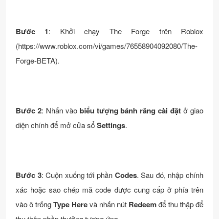
Bước 1
: Khởi chạy The Forge trên Roblox
(https://www.roblox.com/vi/games/76558904092080/The-
Forge-BETA).
Bước 2
: Nhấn vào
biểu tượng bánh răng cài đặt
ở giao
diện chính để mở cửa sổ
Settings
.
Bước 3
: Cuộn xuống tới phần
Codes
. Sau đó, nhập chính
xác hoặc sao chép mã code được cung cấp ở phía trên
vào ô trống
Type Here
và nhấn nút
Redeem
để thu thập để
thu thập phần thưởng tương ứng.