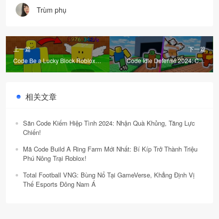
Trùm phụ
上一篇
下一篇
Code Be a Lucky Block Roblox:
Code Idle Defense 2024: Cập
Nhận Ngay Brainrot & Quà
Nhật Mới Nhất và Cách Nhập Mã
Khủng!
Nhận Quà Khủng!
相关文章
Săn Code Kiếm Hiệp Tình 2024: Nhận Quà Khủng, Tăng Lực
Chiến!
Mã Code Build A Ring Farm Mới Nhất: Bí Kíp Trở Thành Triệu
Phú Nông Trại Roblox!
Total Football VNG: Bùng Nổ Tại GameVerse, Khẳng Định Vị
Thế Esports Đông Nam Á