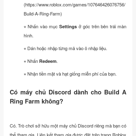
(https://www.roblox.com/games/107646426076756/
Build-A-Ring-Farm)
⋆ Nhấn vào mục
Settings
ở góc trên bên trái màn
hình.
⋆ Dán hoặc nhập từng mã vào ô nhập liệu.
⋆ Nhấn
Redeem
.
⋆ Nhận tiền mặt và hạt giống miễn phí của bạn.
Có máy chủ Discord dành cho Build A
Ring Farm không?
Có. Trò chơi sở hữu một máy chủ Discord riêng mà bạn có
thể tham gia. Liên kết tham gia được đặt trên trang Roblox