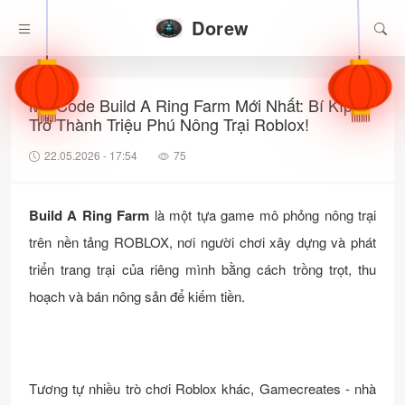
Dorew
Mã Code Build A Ring Farm Mới Nhất: Bí Kíp
Trở Thành Triệu Phú Nông Trại Roblox!
22.05.2026 - 17:54
75
Build A Ring Farm
là một tựa game mô phỏng nông trại
trên nền tảng ROBLOX, nơi người chơi xây dựng và phát
triển trang trại của riêng mình bằng cách trồng trọt, thu
hoạch và bán nông sản để kiếm tiền.
Tương tự nhiều trò chơi Roblox khác, Gamecreates - nhà