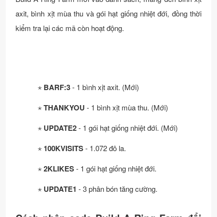
axit, bình xịt mùa thu và gói hạt giống nhiệt đới, đồng thời
kiểm tra lại các mã còn hoạt động.
⋆
BARF:3
- 1 bình xịt axit. (Mới)
⋆
THANKYOU
- 1 bình xịt mùa thu. (Mới)
⋆
UPDATE2
- 1 gói hạt giống nhiệt đới. (Mới)
⋆
100KVISITS
- 1.072 đô la.
⋆
2KLIKES
- 1 gói hạt giống nhiệt đới.
⋆
UPDATE1
- 3 phân bón tăng cường.