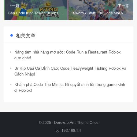
上一篇
下一篇
Săn Code King Tower: Bí Kíp Leo
Sword x Staff: Full Code Mới Nhất
Tháp Bất Bại!
và Hướng Dẫn Đổi Quà Nhanh
Chóng
相关文章
Nâng tầm nhà hàng mơ ước: Code Run a Restaurant Roblox
cực chất!
Bí Kíp Câu Cá Đỉnh Cao: Code Heavyweight Fishing Roblox và
Cách Nhập!
Khám phá Code The Mimic: Bí quyết sinh tồn trong game kinh
dị Roblox!
© 2025 - Dorew.io.Vn . Theme
Once
192.168.1.1