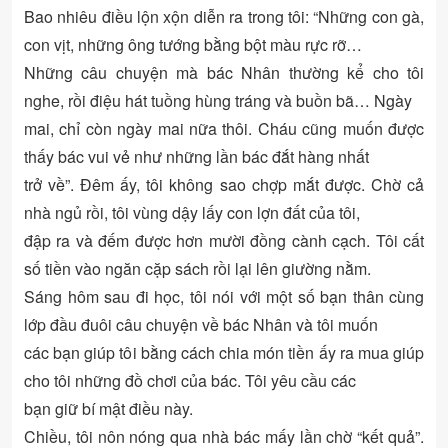
Bao nhiêu điều lộn xộn diễn ra trong tôi: “Những con gà,
con vịt, những ông tướng bằng bột màu rực rỡ…
Những câu chuyện mà bác Nhân thường kể cho tôi
nghe, rồi điệu hát tuồng hùng tráng và buồn bã… Ngày
mai, chỉ còn ngày mai nữa thôi. Cháu cũng muốn được
thấy bác vui vẻ như những lần bác đắt hàng nhất
trở về”. Đêm ấy, tôi không sao chợp mắt được. Chờ cả
nhà ngủ rồi, tôi vùng dậy lấy con lợn đất của tôi,
đập ra và đếm được hơn mười đồng cành cạch. Tôi cất
số tiền vào ngăn cặp sách rồi lại lên giường nằm.
Sáng hôm sau đi học, tôi nói với một số bạn thân cùng
lớp đầu đuôi câu chuyện về bác Nhân và tôi muốn
các bạn giúp tôi bằng cách chia món tiền ấy ra mua giúp
cho tôi những đồ chơi của bác. Tôi yêu cầu các
bạn giữ bí mật điều này.
Chiều, tôi nôn nóng qua nhà bác mấy lần chờ “kết quả”.