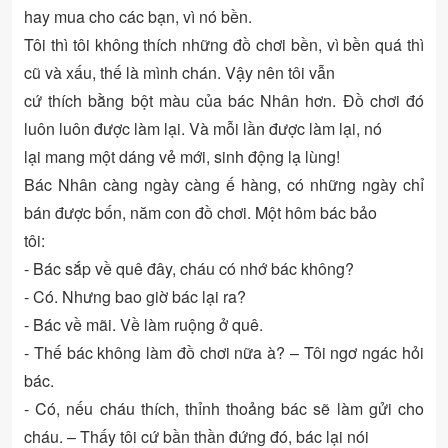
hay mua cho các bạn, vì nó bền.
Tôi thì tôi không thích những đồ chơi bền, vì bền quá thì
cũ và xấu, thế là mình chán. Vậy nên tôi vẫn
cứ thích bằng bột màu của bác Nhân hơn. Đồ chơi đó
luôn luôn được làm lại. Và mỗi lần được làm lại, nó
lại mang một dáng vẻ mới, sinh động lạ lùng!
Bác Nhân càng ngày càng ế hàng, có những ngày chỉ
bán được bốn, năm con đồ chơi. Một hôm bác bảo
tôi:
- Bác sắp về quê đây, cháu có nhớ bác không?
- Có. Nhưng bao giờ bác lại ra?
- Bác về mãi. Về làm ruộng ở quê.
- Thế bác không làm đồ chơi nữa à? – Tôi ngơ ngác hỏi
bác.
- Có, nếu cháu thích, thỉnh thoảng bác sẽ làm gửi cho
cháu. – Thấy tôi cứ bần thần đứng đó, bác lại nói