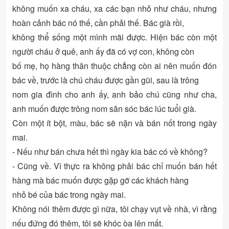
không muốn xa cháu, xa các bạn nhỏ như cháu, nhưng
hoàn cảnh bác nó thế, cần phải thế. Bác già rồi,
không thể sống một mình mãi được. Hiện bác còn một
người cháu ở quê, anh ấy đã có vợ con, không còn
bố mẹ, họ hàng thân thuộc chẳng còn ai nên muốn đón
bác về, trước là chú cháu được gần gũi, sau là trông
nom gia đình cho anh ấy, anh bảo chú cũng như cha,
anh muốn được trông nom săn sóc bác lúc tuổi già.
Còn một ít bột, màu, bác sẽ nặn và bán nốt trong ngày
mai.
- Nếu như bán chưa hết thì ngày kia bác có về không?
- Cũng về. Vì thực ra không phải bác chỉ muốn bán hết
hàng mà bác muốn được gặp gỡ các khách hàng
nhỏ bé của bác trong ngày mai.
Không nói thêm được gì nữa, tôi chạy vụt về nhà, vì rằng
nếu đứng đó thêm, tôi sẽ khóc òa lên mất.