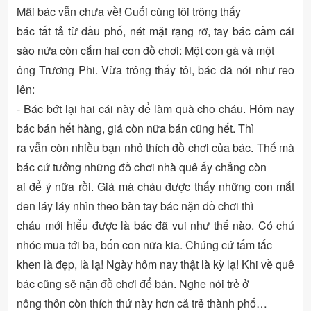
Mãi bác vẫn chưa về! Cuối cùng tôi trông thấy
bác tất tả từ đầu phố, nét mặt rạng rỡ, tay bác cầm cái
sào nứa còn cắm hai con đồ chơi: Một con gà và một
ông Trương Phi. Vừa trông thấy tôi, bác đã nói như reo
lên:
- Bác bớt lại hai cái này để làm quà cho cháu. Hôm nay
bác bán hết hàng, giá còn nữa bán cũng hết. Thì
ra vẫn còn nhiều bạn nhỏ thích đồ chơi của bác. Thế mà
bác cứ tưởng những đồ chơi nhà quê ấy chẳng còn
ai để ý nữa rồi. Giá mà cháu được thấy những con mắt
đen láy láy nhìn theo bàn tay bác nặn đồ chơi thì
cháu mới hiểu được là bác đã vui như thế nào. Có chú
nhóc mua tới ba, bốn con nữa kia. Chúng cứ tấm tắc
khen là đẹp, là lạ! Ngày hôm nay thật là kỳ lạ! Khi về quê
bác cũng sẽ nặn đồ chơi để bán. Nghe nói trẻ ở
nông thôn còn thích thứ này hơn cả trẻ thành phố…