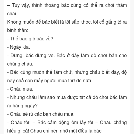
– Tuy vậy, thỉnh thoảng bác cũng có thể ra chơi thăm
cháu.
Không muốn để bác biết là tôi sắp khóc, tôi cố gắng tỏ ra
bình thản:
- Thế bao giờ bác về?
- Ngày kia.
- Đừng, bác đừng về. Bác ở đây làm đồ chơi bán cho
chúng cháu.
- Bác cũng muốn thế lắm chứ, nhưng cháu biết đấy, độ
này chả còn mấy người mua thứ đó nữa.
- Cháu mua.
- Nhưng cháu làm sao mua được tất cả đồ chơi bác làm
ra hàng ngày?
- Cháu sẽ rủ các bạn cháu mua.
- Cháu tôi! – Bác cảm động ôm lấy tôi – Cháu chẳng
hiểu gì cả! Cháu chỉ nên nhớ một điều là bác