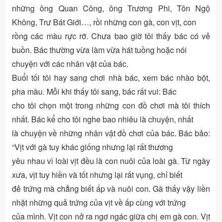
những ông Quan Công, ông Trương Phi, Tôn Ngộ
Không, Trư Bát Giới…, rồi những con gà, con vịt, con
rồng các màu rực rỡ. Chưa bao giờ tôi thấy bác có vẻ
buồn. Bác thường vừa làm vừa hát tuồng hoặc nói
chuyện với các nhân vật của bác.
Buổi tối tôi hay sang chơi nhà bác, xem bác nhào bột,
pha màu. Mỗi khi thấy tôi sang, bác rất vui: Bác
cho tôi chọn một trong những con đồ chơi mà tôi thích
nhất. Bác kể cho tôi nghe bao nhiêu là chuyện, nhất
là chuyện về những nhân vật đồ chơi của bác. Bác bảo:
“Vịt với gà tuy khác giống nhưng lại rất thương
yêu nhau vì loài vịt đều là con nuôi của loài gà. Từ ngày
xưa, vịt tuy hiền và tốt nhưng lại rất vụng, chỉ biết
đẻ trứng mà chẳng biết ấp và nuôi con. Gà thấy vậy liền
nhặt những quả trứng của vịt về ấp cùng với trứng
của mình. Vịt con nở ra ngơ ngác giữa chị em gà con. Vịt