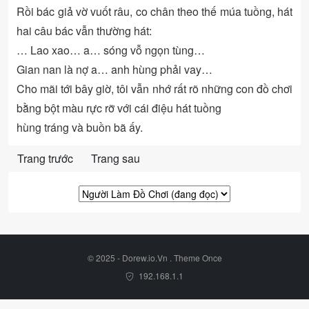
Rồi bác giả vờ vuốt râu, co chân theo thế múa tuồng, hát
hai câu bác vẫn thường hát:
… Lao xao… a… sóng vỗ ngọn tùng…
Gian nan là nợ a… anh hùng phải vay…
Cho mãi tới bây giờ, tôi vẫn nhớ rất rõ những con đồ chơi
bằng bột màu rực rỡ với cái điệu hát tuồng
hùng tráng và buồn bã ấy.
Trang trước
Trang sau
© 2025 - Dorew.io.Vn . Theme
Once
192.168.1.1