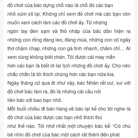
đồ chơi của bác dựng chỗ nào là chỗ đó các bạn
nhỏ xúm xít lại. Không chỉ xem đồ chơi mà các bạn còn
muốn xem cách làm các đồ chơi ấy. Từ những
ngón tay đen xạm và thô nháp của bác dần hiện ra
những con rồng đang leo, đang múa, những con vịt ngây
thơ chậm chạp, những con gà tinh nhanh, chăm chỉ… Ai
xem cũng không biết chán. Tôi được cái may mắn
hơn các bạn là biết rõ lai lịch những đồ chơi ấy. Cho nên
chắc chắn là tôi thích chúng hơn các bạn nữa kia.
Ngày tháng cứ qua đi như vậy, bác Nhân rất vui, vui với
đồ chơi bác làm ra, đó là những cái cầu nối
liền bác với bao bạn nhỏ.
Mỗi buổi chiều đi bán hàng về bác lại kể cho tôi nghe là
đồ chơi của bác được các bạn nhỏ thích thú
như thế nào. Tôi nhớ nhất một chuyện bác kể: “Có chú
bé nhìn đồ chơi của bác một cách rất thèm đến phát