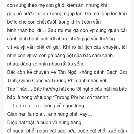
con cũng theo mẹ con gà đi kiếm ăn, nhưng khi
gặp hồ nước thì lao xuống ngụp lặn. Gà mẹ lồng lộn trên
bờ lo cho con chết đuối, trong khi vịt con vẫn
bình thản bơi đi… Sau rồi mẹ gà con vịt cũng quen cái
cảnh sinh hoạt tách rời nhau, nhưng gà vẫn thương
vịt và vịt vẫn biết ơn gà”. Khi rõ lai lịch câu chuyện, tôi
nhìn con vịt và con gà bằng bột của bác cắm cạnh
nhau, dáng vẻ nhìn nhau rất âu yếm.
Bác còn kể chuyện về Tôn Ngộ Không đánh Bạch Cốt
Tinh, Quan Công và Trương Phi đánh nhau với
Tào Tháo… Bác thường hát cho tôi nghe câu hát mà bác
bảo là trong vở tuồng “Trương Phi hồi cổ thành”:
… Lao xao… a… sóng vỗ ngọn tùng…
Gian nan là nợ a… anh hùng phải vay…
Điệu hát thật là buồn và hùng tráng.
Ở ngoài phố, ngọn cái sào nứa buộc cái chổi xuể cắm