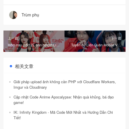
Trùm phụ
上一篇
下一篇
Hôm nay (15/12), dàn hotgirl Liên
Tuyển nữ Liên Quân Mobile Việt
Quân Mobile Việt Nam đấu Thái
Nam "out trình", bất bại tiến tới
Lan tại SEA Games 33
trận tranh HCV SEA Games 33
相关文章
Giải pháp upload ảnh không cần PHP với Cloudflare Workers,
Imgur và Cloudinary
Cập nhật Code Anime Apocalypse: Nhận quà khủng, bá đạo
game!
IK: Infinity Kingdom - Mã Code Mới Nhất và Hướng Dẫn Chi
Tiết!