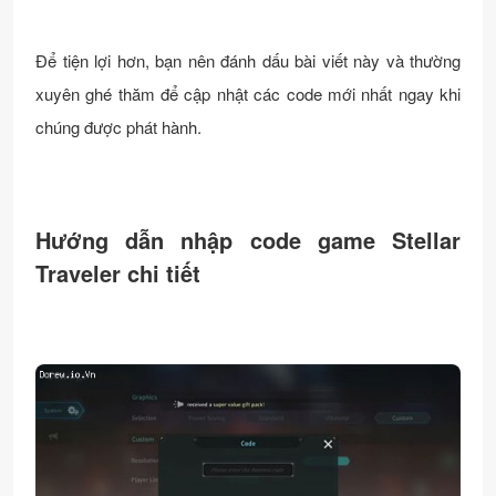
F6
thưởng
24
G1
Để tiện lợi hơn, bạn nên đánh dấu bài viết này và thường
H4
xuyên ghé thăm để cập nhật các code mới nhất ngay khi
chúng được phát hành.
W2
Nhập code để nhận
28/11/2
D5
thưởng
024
B8
C7
Hướng dẫn nhập code game Stellar
Traveler chi tiết
VI
Coin Collector-8h, Energy
23/11/2
P7
Collector-8h, và 200
024
77
Gems
VI
3 x Coin Collector-2h, 2 x
23/11/2
P8
Energy Collector-2h, và
024
88
500 Gems
VI
2 x Coin Collector-2h, 200
23/11/2