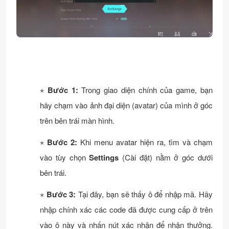
P9
Gems, và 2 x Invitation
024
99
VI
2 x Coin Collector-2h, 2 x
23/11/2
P6
Energy Collector-2h, và 2
024
66
x Invitation
⋆
Bước 1:
Trong giao diện chính của game, bạn
hãy chạm vào ảnh đại diện (avatar) của mình ở góc
trên bên trái màn hình.
⋆
Bước 2:
Khi menu avatar hiện ra, tìm và chạm
vào tùy chọn
Settings
(Cài đặt) nằm ở góc dưới
bên trái.
⋆
Bước 3:
Tại đây, bạn sẽ thấy ô để nhập mã. Hãy
nhập chính xác các code đã được cung cấp ở trên
vào ô này và nhấn nút xác nhận để nhận thưởng.