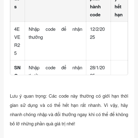
s
hành
hết
code
hạn
4E
Nhập code để nhận
12/2/20
VE
thưởng
25
R2
5
SN
Nhập code để nhận
28/1/20
O
thưởng
25
W7
7X
Lưu ý quan trọng: Các code này thường có giới hạn thời
gian sử dụng và có thể hết hạn rất nhanh. Vì vậy, hãy
A7
Nhập code để nhận
12/12/2
B3
thưởng
024
nhanh chóng nhập và đổi thưởng ngay khi có thể để không
C9
bỏ lỡ những phần quà giá trị nhé!
X9
Nhập code để nhận
6/12/20