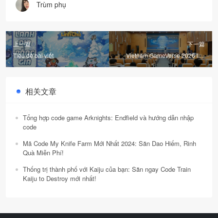
Trùm phụ
上一篇
下一篇
Tiêu đề bài viết
Vietnam GameVerse 2026 lần
đầu bán vé, tổ chức giải Esports
quốc tế
相关文章
Tổng hợp code game Arknights: Endfield và hướng dẫn nhập
code
Mã Code My Knife Farm Mới Nhất 2024: Săn Dao Hiếm, Rinh
Quà Miễn Phí!
Thống trị thành phố với Kaiju của bạn: Săn ngay Code Train
Kaiju to Destroy mới nhất!