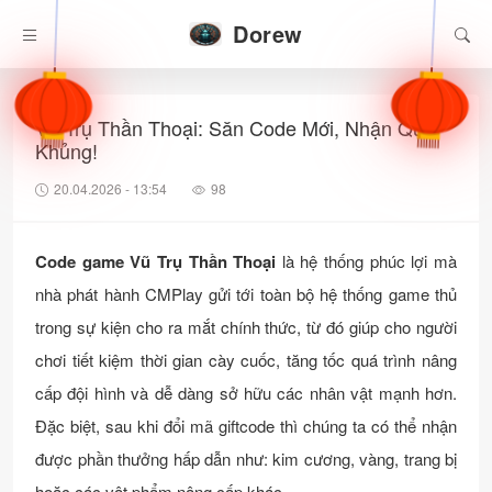
Dorew
Vũ Trụ Thần Thoại: Săn Code Mới, Nhận Quà
Khủng!
20.04.2026 - 13:54
98
Code game Vũ Trụ Thần Thoại
là hệ thống phúc lợi mà
nhà phát hành CMPlay gửi tới toàn bộ hệ thống game thủ
trong sự kiện cho ra mắt chính thức, từ đó giúp cho người
chơi tiết kiệm thời gian cày cuốc, tăng tốc quá trình nâng
cấp đội hình và dễ dàng sở hữu các nhân vật mạnh hơn.
Đặc biệt, sau khi đổi mã giftcode thì chúng ta có thể nhận
được phần thưởng hấp dẫn như: kim cương, vàng, trang bị
hoặc các vật phẩm nâng cấp khác,...