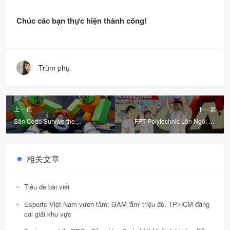
Chúc các bạn thực hiện thành công!
Trùm phụ
上一篇
下一篇
Săn Code Survive the
FPT Polytechnic Lên Ngôi Vô
Apocalypse: Bí Kíp Sinh Tồn
Địch FVPL Spring 2026: Từ
Giữa Đại Dịch Zombie!
Nhánh Thua Đến Đỉnh Vinh
Quang!
相关文章
Tiêu đề bài viết
Esports Việt Nam vươn tầm: GAM 'ẵm' triệu đô, TP.HCM đăng
cai giải khu vực