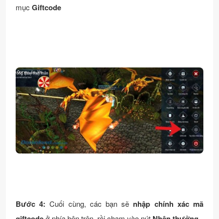
mục
Giftcode
Bước 4:
Cuối cùng, các bạn sẽ
nhập chính xác mã
giftcode
ở phía bên trên, rồi chạm vào nút
Nhận thưởng.