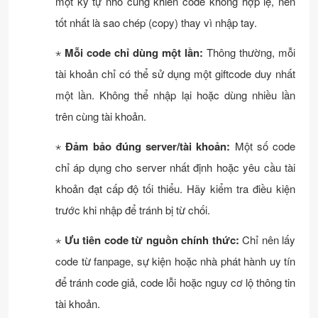
một ký tự nhỏ cũng khiến code không hợp lệ, nên
tốt nhất là sao chép (copy) thay vì nhập tay.
⋆
Mỗi code chỉ dùng một lần:
Thông thường, mỗi
tài khoản chỉ có thể sử dụng một giftcode duy nhất
một lần. Không thể nhập lại hoặc dùng nhiều lần
trên cùng tài khoản.
⋆
Đảm bảo đúng server/tài khoản:
Một số code
chỉ áp dụng cho server nhất định hoặc yêu cầu tài
khoản đạt cấp độ tối thiểu. Hãy kiểm tra điều kiện
trước khi nhập để tránh bị từ chối.
⋆
Ưu tiên code từ nguồn chính thức:
Chỉ nên lấy
code từ fanpage, sự kiện hoặc nhà phát hành uy tín
để tránh code giả, code lỗi hoặc nguy cơ lộ thông tin
tài khoản.