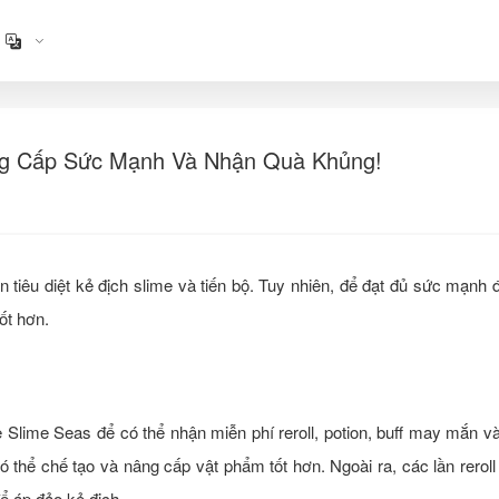
âng Cấp Sức Mạnh Và Nhận Quà Khủng!
êu diệt kẻ địch slime và tiến bộ. Tuy nhiên, để đạt đủ sức mạnh 
ốt hơn.
lime Seas để có thể nhận miễn phí reroll, potion, buff may mắn v
thể chế tạo và nâng cấp vật phẩm tốt hơn. Ngoài ra, các lần rerol
ể áp đảo kẻ địch.