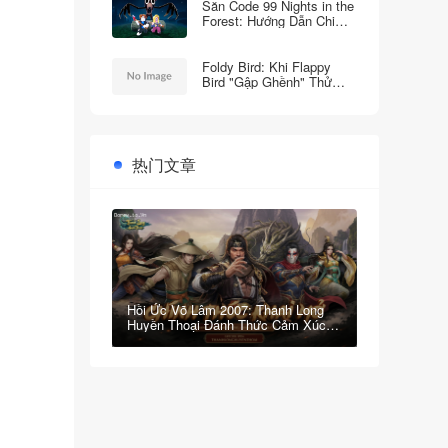
Săn Code 99 Nights in the
Forest: Hướng Dẫn Chi
Tiết Để Sống Sót
Foldy Bird: Khi Flappy
Bird "Gập Ghềnh" Thử
Thách Độ Bền Điện Thoại
Của Bạn!
热门文章
Hồi Ức Võ Lâm 2007: Thanh Long
Huyền Thoại Đánh Thức Cảm Xúc
Một Thời