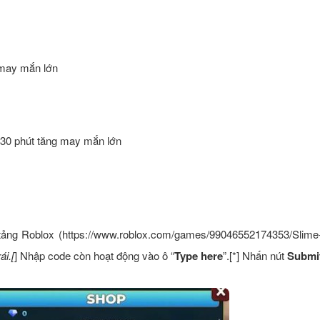
 may mắn lớn
à 30 phút tăng may mắn lớn
ảng Roblox (https://www.roblox.com/games/99046552174353/Slime
ái.[
] Nhập code còn hoạt động vào ô “
Type here
”.[*] Nhấn nút
Submi