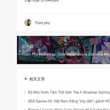
Trùm phụ
上一篇
Khám Phá Hethereau: Code Neverness to Everness Mới
Cách Nhập
相关文章
Độ Mixi Vươn Tầm Thế Giới: Top 5 Streamer Gamin
SEA Games 33: Việt Nam thắng "hủy diệt", giành H
Bizarre Lineage: Nhập Code 'khủng' để bứt phá thế 