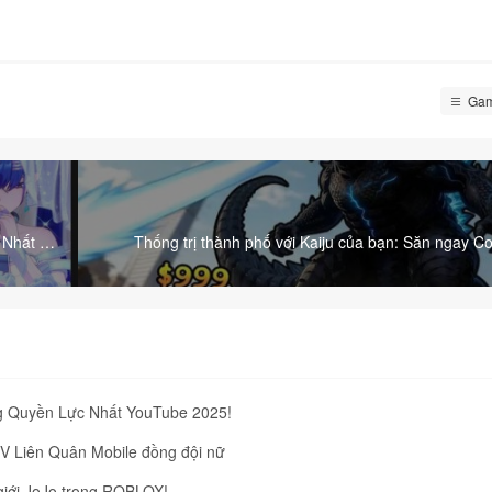
Gam
 Nhất và
Thống trị thành phố với Kaiju của bạn: Săn ngay C
Kaiju to Destroy 
g Quyền Lực Nhất YouTube 2025!
CV Liên Quân Mobile đồng đội nữ
giới JoJo trong ROBLOX!