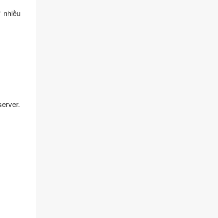
ở nhiều
server.