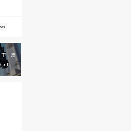
es
下一篇
ode Train
mới nhất!