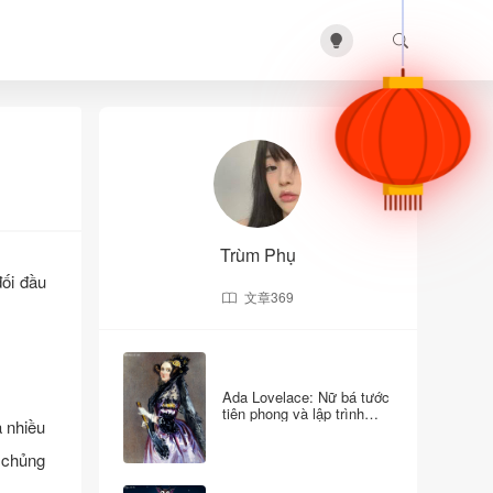
Trùm Phụ
đối đầu
文章
369
Ada Lovelace: Nữ bá tước
tiên phong và lập trình
à nhiều
viên đầu tiên của nhân
loại.
l chủng