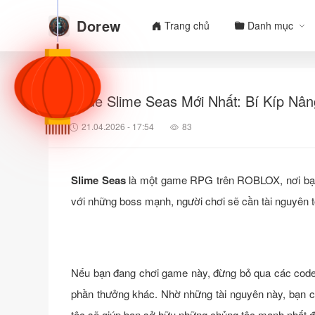
Dorew
Trang chủ
Danh mục
Code Slime Seas Mới Nhất: Bí Kíp N
21.04.2026 - 17:54
83
Slime Seas
là một game RPG trên ROBLOX, nơi bạn ti
với những boss mạnh, người chơi sẽ cần tài nguyên t
Nếu bạn đang chơi game này, đừng bỏ qua các code S
phần thưởng khác. Nhờ những tài nguyên này, bạn có 
tộc sẽ giúp bạn sở hữu những chủng tộc mạnh nhất đ