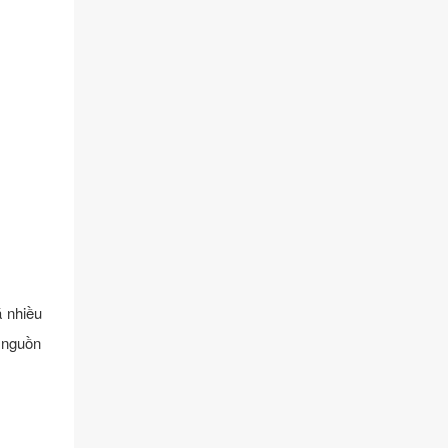
á nhiều
c nguồn