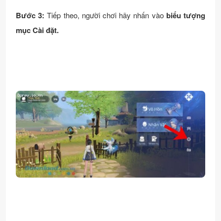
Bước 3:
Tiếp theo, người chơi hãy nhấn vào
biểu tượng
mục Cài đặt.