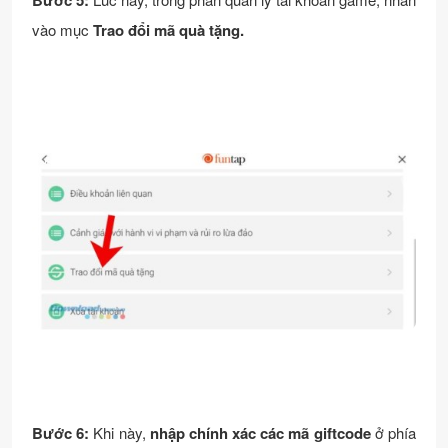
vào mục
Trao đổi mã quà tặng.
Bước 6:
Khi này,
nhập chính xác các mã giftcode
ở phía