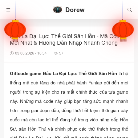
Dorew
Đấu La Đại Lục: Thế Giới Săn Hồn - Mã Code
Mới Nhất & Hướng Dẫn Nhập Nhanh Chóng
03.06.2026 - 16:54
57
Giftcode game Đấu La Đại Lục: Thế Giới Săn Hồn
là hệ
thống mã quà tặng do nhà phát hành Funtap gửi đến mọi
người trong sự kiện cho ra mắt chính thức của tựa game
này. Những mã code này giúp bạn tăng sức mạnh nhanh
hơn trong giai đoạn đầu, đồng thời tiết kiệm thời gian cày
cuốc mà còn tạo lợi thế đáng kể trong việc nâng cấp Hồn
Sư, săn Hồn Thú và chinh phục các thử thách trong thế
giới Đấu La Đại Lục. Khi đổi mã code thành công, game