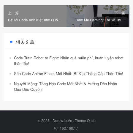
上一篇
下一篇
Bật Mí Code Anh Kiệt Tam Quốc
Đam Mê Gaming: Khi Sở Thích
Mới Nhất: Săn Quà Khủng,
Bình Dân Hóa 'Xa Xỉ Phẩm'?
Thăng Cấp Thần Tốc!
相关文章
Code Train Robot to Fight: Nhận quà miễn phí, huấn luyện robot
thần tốc!
Săn Code Anime Finals Mới Nhất: Bí Kíp Thăng Cấp Thần Tốc!
Nguyệt Mộng: Tổng Hợp Code Mới Nhất & Hướng Dẫn Nhận
Quà Độc Quyền!
© 2025 - Dorew.io.Vn . Theme
Once
192.168.1.1