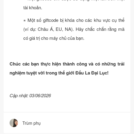
tài khoản.
⋆ Một số giftcode bị khóa cho các khu vực cụ thể
(ví dụ: Châu Á, EU, NA). Hãy chắc chắn rằng mã
có giá trị cho máy chủ của bạn.
Chúc các bạn thực hiện thành công và có những trải
nghiệm tuyệt vời trong thế giới Đấu La Đại Lục!
Cập nhật: 03/06/2026
Trùm phụ