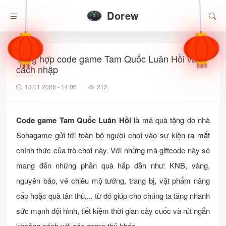
Dorew
Tổng hợp code game Tam Quốc Luân Hồi và
cách nhập
13.01.2026 - 14:06
212
Code game Tam Quốc Luân Hồi
là mã quà tặng do nhà
Sohagame gửi tới toàn bộ người chơi vào sự kiện ra mắt
chính thức của trò chơi này. Với những mã giftcode này sẽ
mang đến những phần quà hấp dẫn như: KNB, vàng,
nguyên bảo, vé chiêu mộ tướng, trang bị, vật phẩm nâng
cấp hoặc quà tân thủ,... từ đó giúp cho chúng ta tăng nhanh
sức mạnh đội hình, tiết kiệm thời gian cày cuốc và rút ngắn
khoảng cách với các game thủ khác.