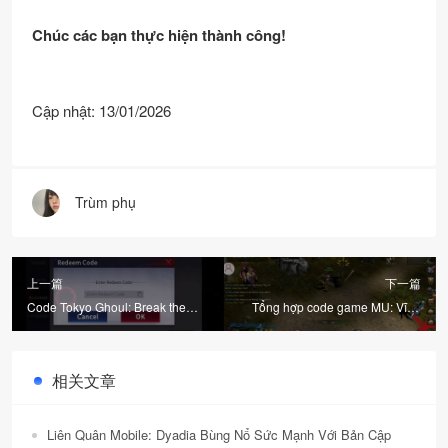
Chúc các bạn thực hiện thành công!
Cập nhật: 13/01/2026
Trùm phụ
上一篇
下一篇
Code Tokyo Ghoul: Break the
Tổng hợp code game MU: Vĩnh
Chains và mẹo chơi game
Hằng và cách nhập
相关文章
Liên Quân Mobile: Dyadia Bùng Nổ Sức Mạnh Với Bản Cập