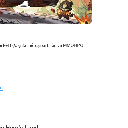
kết hợp giữa thể loại sinh tồn và MMORPG
nd
me Hero's Land