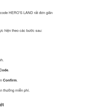
code HERO'S LAND rất đơn giản
c hiện theo các bước sau:
nh.
Code
.
ấn
Confirm
.
ần thưởng miễn phí.
ới