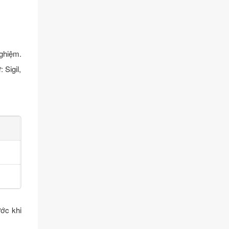
ghiệm.
 Sigil,
ớc khi