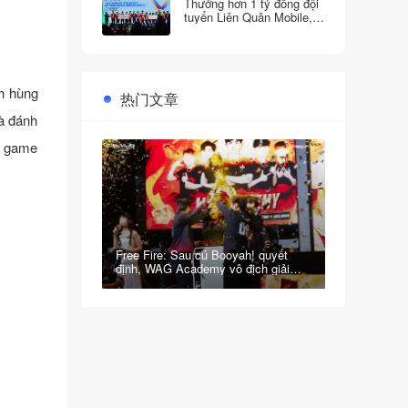
Thưởng hơn 1 tỷ đồng đội
tuyển Liên Quân Mobile,
FC Online tại SEA Games
33
h hùng
热门文章
à đánh
e game
Free Fire: Sau cú Booyah! quyết
định, WAG Academy vô địch giải
Vietnam League 2025