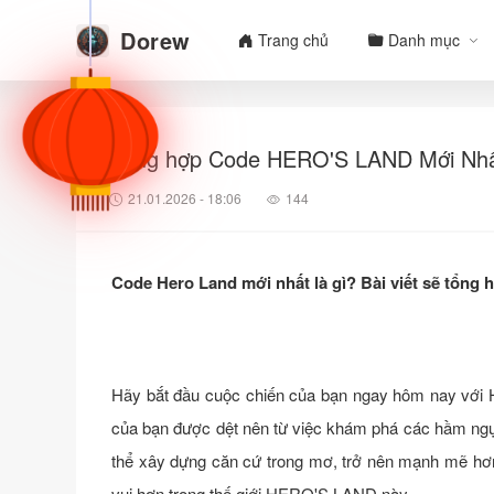
Dorew
Trang chủ
Danh mục
Tổng hợp Code HERO'S LAND Mới Nhấ
21.01.2026 - 18:06
144
Code Hero Land mới nhất là gì? Bài viết sẽ tổng 
Hãy bắt đầu cuộc chiến của bạn ngay hôm nay với 
của bạn được dệt nên từ việc khám phá các hầm ngục 
thể xây dựng căn cứ trong mơ, trở nên mạnh mẽ hơn 
vui hơn trong thế giới HERO'S LAND này.