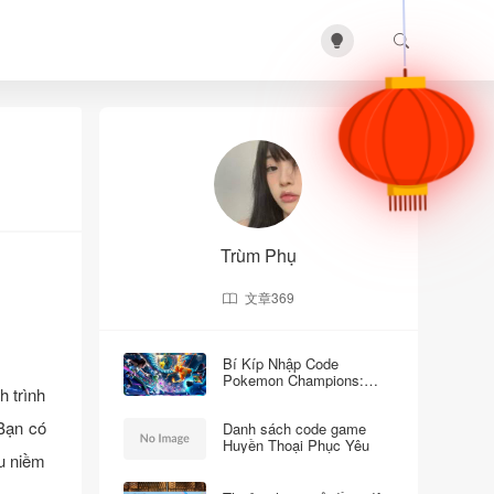
Trùm Phụ
文章
369
Bí Kíp Nhập Code
Pokemon Champions:
 trình
Machamp Đặc Biệt Chờ
Bạn!
 Bạn có
Danh sách code game
Huyền Thoại Phục Yêu
ều niềm