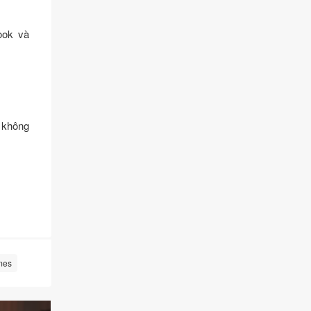
ook và
o không
es