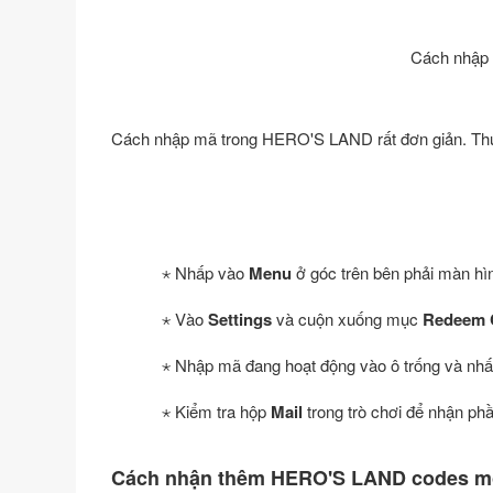
Cách nhập 
Cách nhập mã trong HERO'S LAND rất đơn giản. Thự
⋆ Nhấp vào
Menu
ở góc trên bên phải màn hì
⋆ Vào
Settings
và cuộn xuống mục
Redeem 
⋆ Nhập mã đang hoạt động vào ô trống và nh
⋆ Kiểm tra hộp
Mail
trong trò chơi để nhận ph
Cách nhận thêm HERO'S LAND codes m