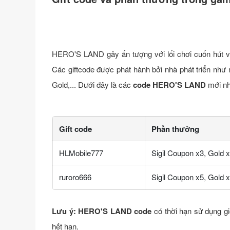
HERO'S LAND gây ấn tượng với lối chơi cuốn hút và
Các giftcode được phát hành bởi nhà phát triển như mộ
Gold,... Dưới đây là các
code HERO'S LAND
mới nh
Gift code
Phần thưởng
HLMobile777
Sigil Coupon x3, Gold
ruroro666
Sigil Coupon x5, Gold 
Lưu ý: HERO'S LAND code
có thời hạn sử dụng g
hết hạn.