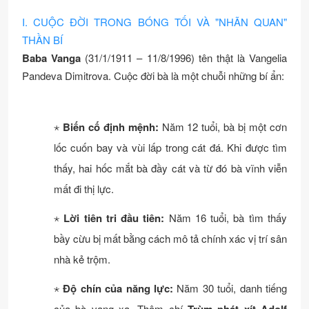
I. CUỘC ĐỜI TRONG BÓNG TỐI VÀ "NHÃN QUAN"
THẦN BÍ
Baba Vanga
(31/1/1911 – 11/8/1996) tên thật là Vangelia
Pandeva Dimitrova. Cuộc đời bà là một chuỗi những bí ẩn:
⋆
Biến cố định mệnh:
Năm 12 tuổi, bà bị một cơn
lốc cuốn bay và vùi lấp trong cát đá. Khi được tìm
thấy, hai hốc mắt bà đầy cát và từ đó bà vĩnh viễn
mất đi thị lực.
⋆
Lời tiên tri đầu tiên:
Năm 16 tuổi, bà tìm thấy
bầy cừu bị mất bằng cách mô tả chính xác vị trí sân
nhà kẻ trộm.
⋆
Độ chín của năng lực:
Năm 30 tuổi, danh tiếng
của bà vang xa. Thậm chí