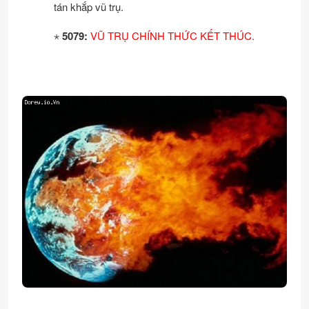
tán khắp vũ trụ.
⋆
5079:
VŨ TRỤ CHÍNH THỨC KẾT THÚC.