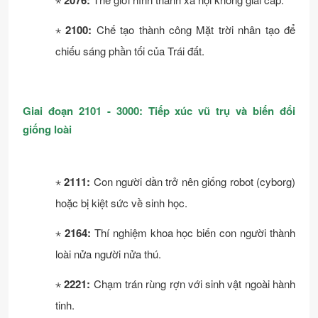
2076:
⋆
2100:
Chế tạo thành công Mặt trời nhân tạo để
chiếu sáng phần tối của Trái đất.
Giai đoạn 2101 - 3000: Tiếp xúc vũ trụ và biến đổi
giống loài
⋆
2111:
Con người dần trở nên giống robot (cyborg)
hoặc bị kiệt sức về sinh học.
⋆
2164:
Thí nghiệm khoa học biến con người thành
loài nửa người nửa thú.
⋆
2221:
Chạm trán rùng rợn với sinh vật ngoài hành
tinh.