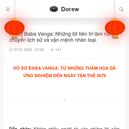
Dorew
Hồ sơ Baba Vanga: Những lời tiên tri làm rung
chuyển lịch sử và vận mệnh nhân loại.
07.01.2026 - 22:00
141
HỒ SƠ BABA VANGA: TỪ NHỮNG THẢM HỌA ĐÃ
ỨNG NGHIỆM ĐẾN NGÀY TẬN THẾ 5079
Dẫn nhập:
Không nhiều người tin vào những lời sấm