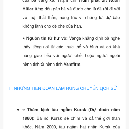
Trùm phát xít Adolf
Hitler
từng đến gặp bà và được cho là đã rời đi với
vẻ mặt thất thần, nặng trĩu vì những lời dự báo
không lành cho đế chế của hắn.
⋆
Nguồn tin từ hư vô:
Vanga khẳng định bà nghe
thấy tiếng nói từ các thực thể vô hình và có khả
năng giao tiếp với người chết hoặc người ngoài
hành tinh từ hành tinh
Vamfirm
.
II. NHỮNG TIÊN ĐOÁN LÀM RUNG CHUYỂN LỊCH SỬ
⋆
Thảm kịch tàu ngầm Kursk (Dự đoán năm
1980):
Bà nói Kursk sẽ chìm và cả thế giới than
khóc. Năm 2000, tàu ngầm hạt nhân Kursk của