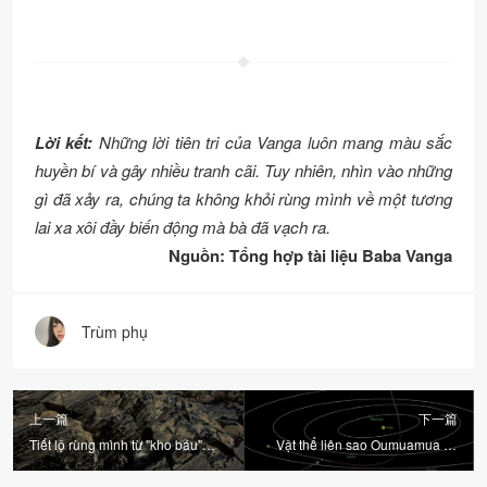
Lời kết:
Những lời tiên tri của Vanga luôn mang màu sắc
huyền bí và gây nhiều tranh cãi. Tuy nhiên, nhìn vào những
gì đã xảy ra, chúng ta không khỏi rùng mình về một tương
lai xa xôi đầy biến động mà bà đã vạch ra.
Nguồn: Tổng hợp tài liệu Baba Vanga
Trùm phụ
上一篇
下一篇
Tiết lộ rùng mình từ "kho báu"
Vật thể liên sao Oumuamua và
thủy tinh 1.800 năm ở Nam Cực
các nhận định khoa học xoay
quanh hiện tượng hiếm gặp