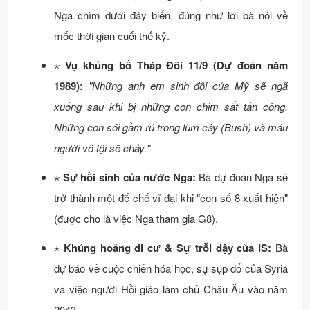
Nga chìm dưới đáy biển, đúng như lời bà nói về
mốc thời gian cuối thế kỷ.
⋆
Vụ khủng bố Tháp Đôi 11/9 (Dự đoán năm
1989):
"Những anh em sinh đôi của Mỹ sẽ ngã
xuống sau khi bị những con chim sắt tấn công.
Những con sói gầm rú trong lùm cây (Bush) và máu
người vô tội sẽ chảy."
⋆
Sự hồi sinh của nước Nga:
Bà dự đoán Nga sẽ
trở thành một đế chế vĩ đại khi "con số 8 xuất hiện"
(được cho là việc Nga tham gia G8).
⋆
Khủng hoảng di cư & Sự trỗi dậy của IS:
Bà
dự báo về cuộc chiến hóa học, sự sụp đổ của Syria
và việc người Hồi giáo làm chủ Châu Âu vào năm
2043.