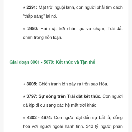
⋆
2291:
Mặt trời nguội lạnh, con người phải tìm cách
"thắp sáng" lại nó.
⋆
2480:
Hai mặt trời nhân tạo va chạm, Trái đất
chìm trong hỗn loạn.
Giai đoạn 3001 - 5079: Kết thúc và Tận thế
⋆
3005:
Chiến tranh lớn xảy ra trên sao Hỏa.
⋆
3797:
Sự sống trên Trái đất kết thúc.
Con người
đã kịp di cư sang các hệ mặt trời khác.
⋆
4302 - 4674:
Con người đạt đến sự bất tử, đồng
hóa với người ngoài hành tinh. 340 tỷ người phân