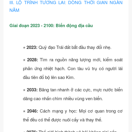
III. LỘ TRÌNH TƯƠNG LAI: DÒNG THỜI GIAN NGÀN
NĂM
Giai đoạn 2023 - 2100: Biến động địa cầu
⋆
2023:
Quỹ đạo Trái đất bắt đầu thay đổi nhẹ.
⋆
2028:
Tìm ra nguồn năng lượng mới, kiểm soát
phản ứng nhiệt hạch. Con tàu vũ trụ có người lái
đầu tiên đổ bộ lên sao Kim.
⋆
2033:
Băng tan nhanh ở các cực, mực nước biển
dâng cao nhấn chìm nhiều vùng ven biển.
⋆
2046:
Cách mạng y học: Mọi cơ quan trong cơ
thể đều có thể được nuôi cấy và thay thế.
⋆
Thế giới hình thành xã hội không giai cấp.